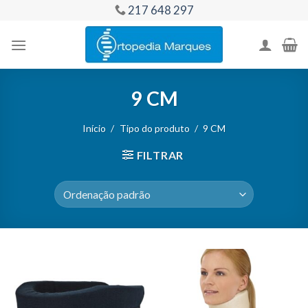
Skip
217 648 297
to
content
9 CM
Início
/
Tipo do produto
/
9 CM
FILTRAR