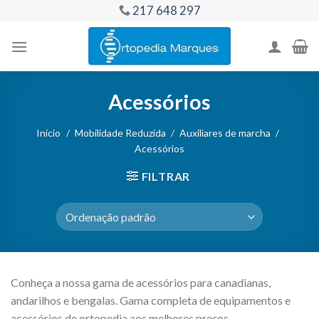
Skip
217 648 297
to
content
Acessórios
Início
/
Mobilidade Reduzida
/
Auxiliares de marcha
/
Acessórios
FILTRAR
Conheça a nossa gama de acessórios para canadianas,
andarilhos e bengalas. Gama completa de equipamentos e
acessórios de ortopedia aos melhores preços.