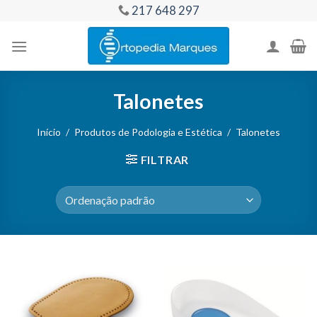
Skip
217 648 297
to
content
Talonetes
Início
/
Produtos de Podologia e Estética
/
Talonetes
FILTRAR