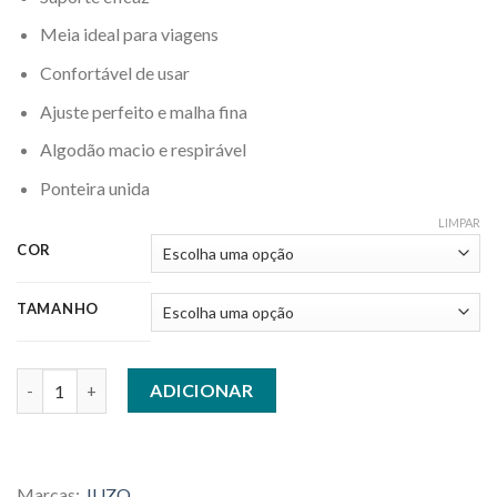
Meia ideal para viagens
Confortável de usar
Ajuste perfeito e malha fina
Algodão macio e respirável
Ponteira unida
LIMPAR
COR
TAMANHO
Quantidade de MEIAS DE DESCANSO COM ALGODÃO 140 FOR
ADICIONAR
Marcas:
JUZO