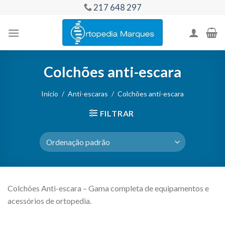
Skip
217 648 297
to
content
Colchões anti-escara
Início
/
Anti-escaras
/
Colchões anti-escara
FILTRAR
Colchões Anti-escara – Gama completa de equipamentos e
acessórios de ortopedia.