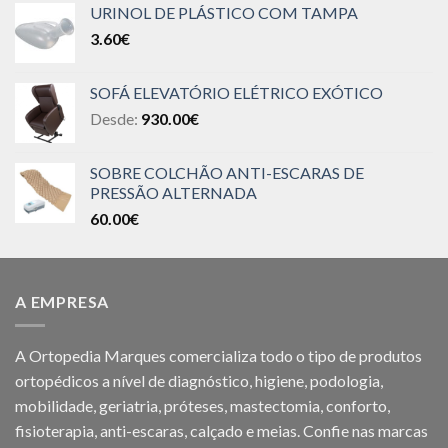
URINOL DE PLÁSTICO COM TAMPA
3.60
€
SOFÁ ELEVATÓRIO ELÉTRICO EXÓTICO
Desde:
930.00
€
SOBRE COLCHÃO ANTI-ESCARAS DE
PRESSÃO ALTERNADA
60.00
€
A EMPRESA
A Ortopedia Marques comercializa todo o tipo de produtos
ortopédicos a nível de diagnóstico, higiene, podologia,
mobilidade, geriatria, próteses, mastectomia, conforto,
fisioterapia, anti-escaras, calçado e meias. Confie nas marcas