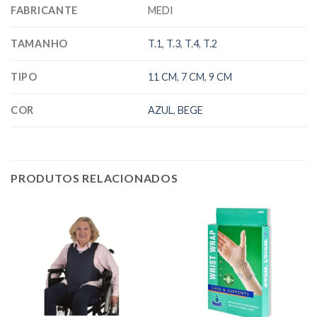
FABRICANTE
MEDI
TAMANHO
T.1
,
T.3
,
T.4
,
T.2
TIPO
11 CM
,
7 CM
,
9 CM
COR
AZUL
,
BEGE
PRODUTOS RELACIONADOS