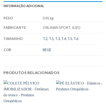
INFORMAÇÃO ADICIONAL
PESO
0.41 kg
FABRICANTE
ORLIMAN SPORT, JUZO
TAMANHO
T.2
,
T.1
,
T.3
,
T.4
,
T.5
,
T.6
COR
BEGE
PRODUTOS RELACIONADOS