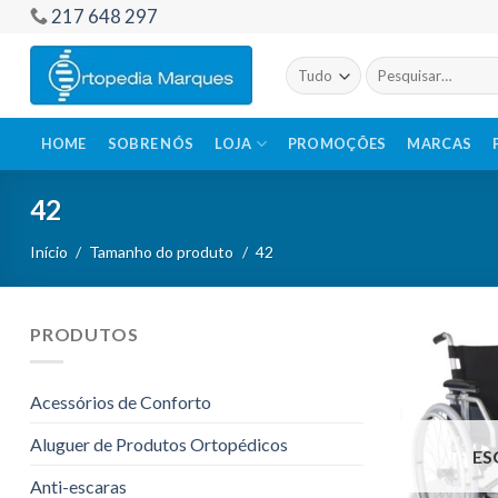
Skip
217 648 297
to
content
Pesquisar
por:
HOME
SOBRE NÓS
LOJA
PROMOÇÕES
MARCAS
42
Início
/
Tamanho do produto
/
42
PRODUTOS
Acessórios de Conforto
Aluguer de Produtos Ortopédicos
ES
Anti-escaras