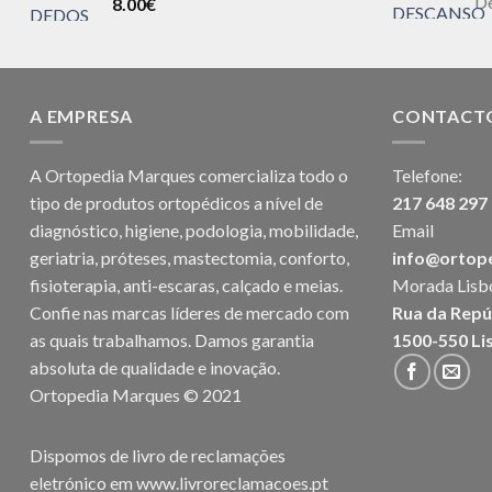
D
8.00
€
A EMPRESA
CONTACT
A Ortopedia Marques comercializa todo o
Telefone:
tipo de produtos ortopédicos a nível de
217 648 297
diagnóstico, higiene, podologia, mobilidade,
Email
geriatria, próteses, mastectomia, conforto,
info@ortop
fisioterapia, anti-escaras, calçado e meias.
Morada Lisb
Confie nas marcas líderes de mercado com
Rua da Repú
as quais trabalhamos. Damos garantia
1500-550 Li
absoluta de qualidade e inovação.
Ortopedia Marques © 2021
Dispomos de livro de reclamações
eletrónico em
www.livroreclamacoes.pt