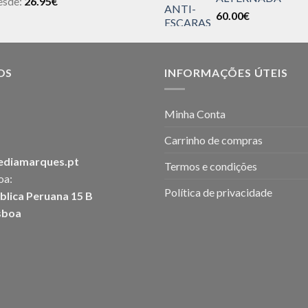
esde:
26.95
€
60.00
€
OS
INFORMAÇÕES ÚTEIS
Minha Conta
Carrinho de compras
ediamarques.pt
Termos e condições
oa:
Política de privacidade
blica Peruana 15 B
sboa