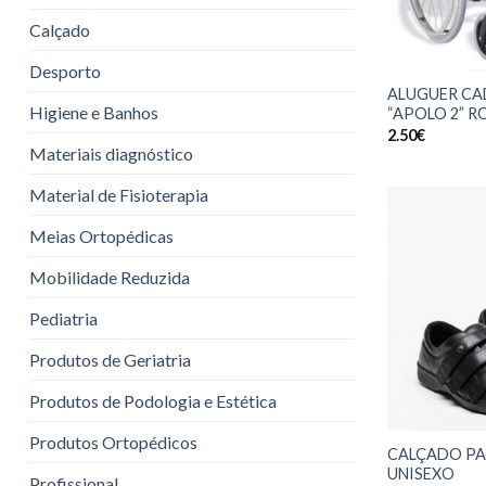
Calçado
Desporto
ALUGUER CA
Higiene e Banhos
“APOLO 2” 
2.50
€
Materiais diagnóstico
Material de Fisioterapia
Meias Ortopédicas
Mobilidade Reduzida
Pediatria
Produtos de Geriatria
Produtos de Podologia e Estética
Produtos Ortopédicos
CALÇADO PA
UNISEXO
Profissional