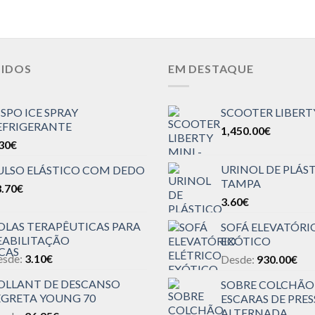
DIDOS
EM DESTAQUE
ISPO ICE SPRAY
SCOOTER LIBERT
EFRIGERANTE
1,450.00
€
30
€
URINOL DE PLÁS
ULSO ELÁSTICO COM DEDO
TAMPA
.70
€
3.60
€
OLAS TERAPÊUTICAS PARA
SOFÁ ELEVATÓRI
EABILITAÇÃO
EXÓTICO
esde:
3.10
€
Desde:
930.00
€
OLLANT DE DESCANSO
SOBRE COLCHÃO
EGRETA YOUNG 70
ESCARAS DE PRE
ALTERNADA