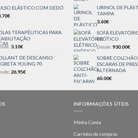
URINOL DE PLÁS
ULSO ELÁSTICO COM DEDO
TAMPA
.70
€
3.60
€
OLAS TERAPÊUTICAS PARA
SOFÁ ELEVATÓRI
EABILITAÇÃO
EXÓTICO
esde:
3.10
€
Desde:
930.00
€
OLLANT DE DESCANSO
SOBRE COLCHÃO
EGRETA YOUNG 70
ESCARAS DE PRE
ALTERNADA
esde:
26.95
€
60.00
€
OS
INFORMAÇÕES ÚTEIS
Minha Conta
Carrinho de compras