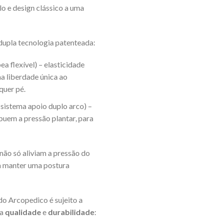
lo e design clássico a uma
dupla tecnologia patenteada:
a flexível) – elasticidade
a liberdade única ao
quer pé.
sistema apoio duplo arco) –
ibuem a pressão plantar, para
não só aliviam a pressão do
a manter uma postura
ado Arcopedico é sujeito a
ua
qualidade
e
durabilidade
: