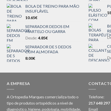
BOLA DE TREINO PARA MÃO
P
INSUFLÁVEL
18
10.65
€
B
SEPARADOR DEDOS EM
R
MARTELO OU GARRA
D
Desde:
4.85
€
C
SEPARADOR DE 5 DEDOS
S
COM ALMOFADA
D
8.00
€
A EMPRESA
CONTACT
A Ortopedia Marques comercializa todo o
Telefone:
tipo de produtos ortopédicos a nível de
217 648 297
diagnóstico, higiene, podologia, mobilidade,
Email