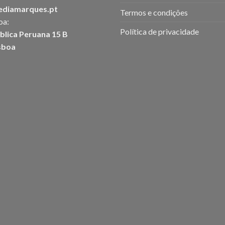
ediamarques.pt
Termos e condições
oa:
Política de privacidade
blica Peruana 15 B
sboa