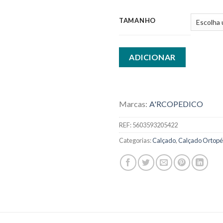
TAMANHO
ADICIONAR
Marcas:
A'RCOPEDICO
REF:
5603593205422
Categorias:
Calçado
,
Calçado Ortopé