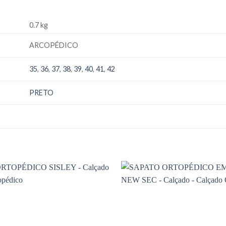
0.7 kg
ARCOPÉDICO
35
,
36
,
37
,
38
,
39
,
40
,
41
,
42
PRETO