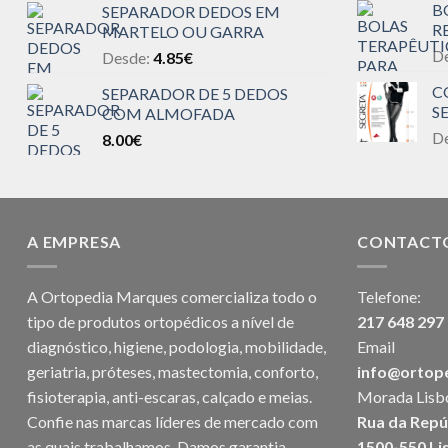
B
SEPARADOR DEDOS EM
R
MARTELO OU GARRA
D
Desde:
4.85
€
C
SEPARADOR DE 5 DEDOS
S
COM ALMOFADA
D
8.00
€
A EMPRESA
CONTACT
A Ortopedia Marques comercializa todo o
Telefone:
tipo de produtos ortopédicos a nível de
217 648 297
diagnóstico, higiene, podologia, mobilidade,
Email
geriatria, próteses, mastectomia, conforto,
info@ortop
fisioterapia, anti-escaras, calçado e meias.
Morada Lisb
Confie nas marcas líderes de mercado com
Rua da Repú
as quais trabalhamos. Damos garantia
1500-550 Li