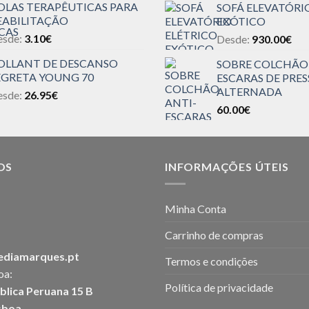
OLAS TERAPÊUTICAS PARA
SOFÁ ELEVATÓRI
EABILITAÇÃO
EXÓTICO
esde:
3.10
€
Desde:
930.00
€
OLLANT DE DESCANSO
SOBRE COLCHÃO
EGRETA YOUNG 70
ESCARAS DE PRE
ALTERNADA
esde:
26.95
€
60.00
€
OS
INFORMAÇÕES ÚTEIS
Minha Conta
Carrinho de compras
ediamarques.pt
Termos e condições
oa:
Política de privacidade
blica Peruana 15 B
sboa