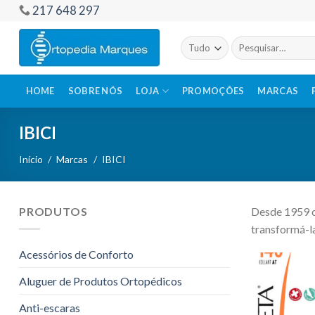
Skip
217 648 297
to
content
Pesquisar
por:
HOME
SOBRE NÓS
LOJA
PROMOÇÕES
MARCAS
IBICI
Início
/
Marcas
/
IBICI
PRODUTOS
Desde 1959 c
transformá-l
Acessórios de Conforto
Aluguer de Produtos Ortopédicos
Anti-escaras