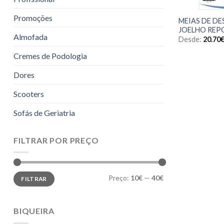
Promoções
MEIAS DE D
JOELHO REP
Almofada
Desde:
20.70
Cremes de Podologia
Dores
Scooters
Sofás de Geriatria
FILTRAR POR PREÇO
Preço
Preço
Preço:
10€
—
40€
FILTRAR
mínimo
máximo
BIQUEIRA