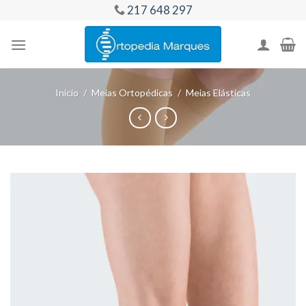
Skip
217 648 297
to
content
Início
/
Meias Ortopédicas
/
Meias Elásticas