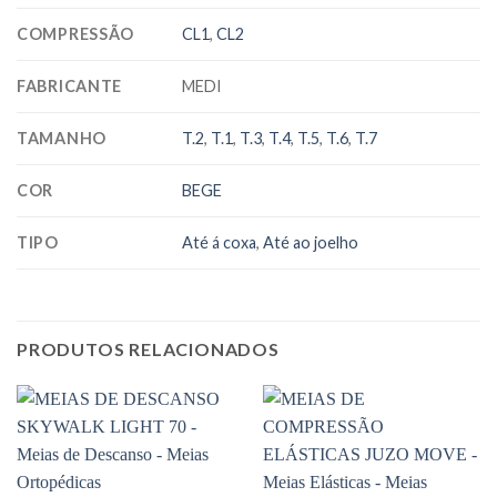
COMPRESSÃO
CL1
,
CL2
FABRICANTE
MEDI
TAMANHO
T.2
,
T.1
,
T.3
,
T.4
,
T.5
,
T.6
,
T.7
COR
BEGE
TIPO
Até á coxa
,
Até ao joelho
PRODUTOS RELACIONADOS