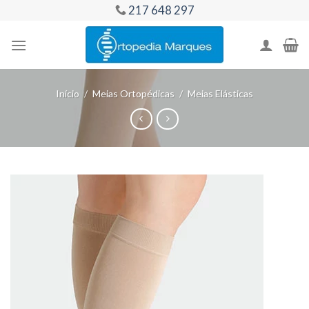
Skip
217 648 297
to
content
Início
/
Meias Ortopédicas
/
Meias Elásticas