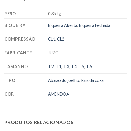
PESO
0.35 kg
BIQUEIRA
Biqueira Aberta
,
Biqueira Fechada
COMPRESSÃO
CL1
,
CL2
FABRICANTE
JUZO
TAMANHO
T.2
,
T.1
,
T.3
,
T.4
,
T.5
,
T.6
TIPO
Abaixo do joelho
,
Raiz da coxa
COR
AMÊNDOA
PRODUTOS RELACIONADOS