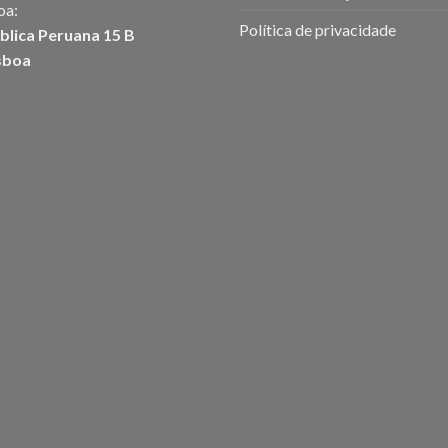
oa:
Política de privacidade
blica Peruana 15 B
sboa