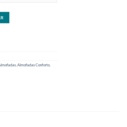
ORTOPÉDICA COMFORT
AR
Almofadas
,
Almofadas Conforto
,