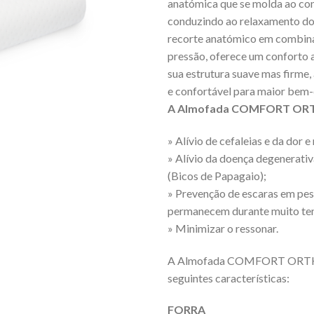
anatómica que se molda ao con
conduzindo ao relaxamento do
recorte anatómico em combinaç
pressão, oferece um conforto a
sua estrutura suave mas firme
e confortável para maior bem-e
A Almofada COMFORT ORTHI
» Alívio de cefaleias e da dor e 
» Alívio da doença degenerativ
(Bicos de Papagaio);
» Prevenção de escaras em pe
permanecem durante muito te
» Minimizar o ressonar.
A Almofada COMFORT ORTHIA
seguintes características:
FORRA