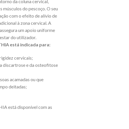
torno da coluna cervical,
s músculos do pescoço. O seu
ão com o efeito de alívio de
dicional à zona cervical. A
, assegura um apoio uniforme
star do utilizador.
A está indicada para:
rigidez cervicais;
a discartrose e da osteofitose
ssoas acamadas ou que
mpo deitadas;
 está disponível com as