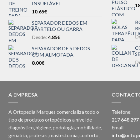
INSUFLÁVEL
18
10.65
€
B
SEPARADOR DEDOS EM
R
MARTELO OU GARRA
D
Desde:
4.85
€
C
SEPARADOR DE 5 DEDOS
S
COM ALMOFADA
D
8.00
€
A EMPRESA
CONTACT
A Ortopedia Marques comercializa todo o
Telefone:
tipo de produtos ortopédicos a nível de
217 648 297
diagnóstico, higiene, podologia, mobilidade,
Email
geriatria, próteses, mastectomia, conforto,
info@ortop