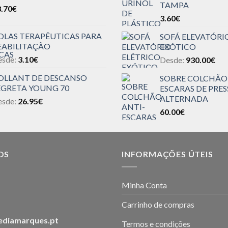
TAMPA
.70
€
3.60
€
OLAS TERAPÊUTICAS PARA
SOFÁ ELEVATÓRI
EABILITAÇÃO
EXÓTICO
esde:
3.10
€
Desde:
930.00
€
OLLANT DE DESCANSO
SOBRE COLCHÃO
EGRETA YOUNG 70
ESCARAS DE PRE
ALTERNADA
esde:
26.95
€
60.00
€
OS
INFORMAÇÕES ÚTEIS
Minha Conta
Carrinho de compras
ediamarques.pt
Termos e condições