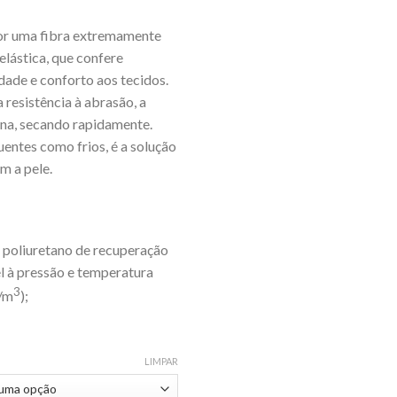
r uma fibra extremamente
elástica, que confere
idade e conforto aos tecidos.
resistência à abrasão, a
ina, secando rapidamente.
entes como frios, é a solução
m a pele.
oliuretano de recuperação
el à pressão e temperatura
3
g/m
);
LIMPAR