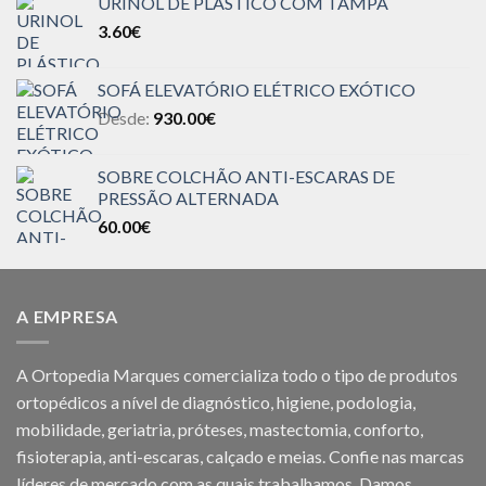
URINOL DE PLÁSTICO COM TAMPA
3.60
€
SOFÁ ELEVATÓRIO ELÉTRICO EXÓTICO
Desde:
930.00
€
SOBRE COLCHÃO ANTI-ESCARAS DE
PRESSÃO ALTERNADA
60.00
€
A EMPRESA
A Ortopedia Marques comercializa todo o tipo de produtos
ortopédicos a nível de diagnóstico, higiene, podologia,
mobilidade, geriatria, próteses, mastectomia, conforto,
fisioterapia, anti-escaras, calçado e meias. Confie nas marcas
líderes de mercado com as quais trabalhamos. Damos