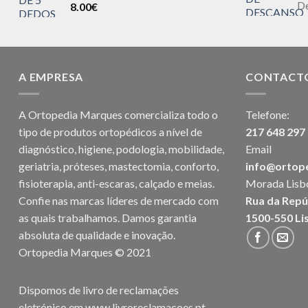
D
8.00
€
A EMPRESA
CONTACT
A Ortopedia Marques comercializa todo o
Telefone:
tipo de produtos ortopédicos a nível de
217 648 297
diagnóstico, higiene, podologia, mobilidade,
Email
geriatria, próteses, mastectomia, conforto,
info@ortop
fisioterapia, anti-escaras, calçado e meias.
Morada Lisb
Confie nas marcas líderes de mercado com
Rua da Repú
as quais trabalhamos. Damos garantia
1500-550 Li
absoluta de qualidade e inovação.
Ortopedia Marques © 2021
Dispomos de livro de reclamações
eletrónico em
www.livroreclamacoes.pt