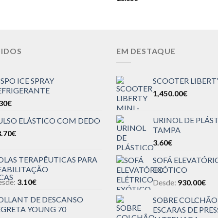
DIDOS
EM DESTAQUE
ISPO ICE SPRAY
SCOOTER LIBERT
EFRIGERANTE
1,450.00
€
30
€
URINOL DE PLÁS
ULSO ELÁSTICO COM DEDO
TAMPA
.70
€
3.60
€
OLAS TERAPÊUTICAS PARA
SOFÁ ELEVATÓRI
EABILITAÇÃO
EXÓTICO
esde:
3.10
€
Desde:
930.00
€
OLLANT DE DESCANSO
SOBRE COLCHÃO
EGRETA YOUNG 70
ESCARAS DE PRE