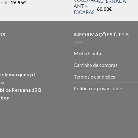
ALTERNADA
esde:
26.95
€
60.00
€
OS
INFORMAÇÕES ÚTEIS
Minha Conta
Carrinho de compras
ediamarques.pt
Termos e condições
oa:
Política de privacidade
blica Peruana 15 B
sboa