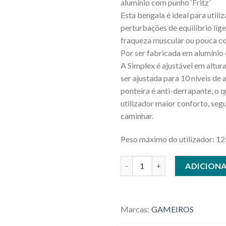
alumínio com punho ‘Fritz’
Esta bengala é ideal para util
perturbações de equilíbrio lige
fraqueza muscular ou pouca co
Por ser fabricada em alumínio 
A Simplex é ajustável em altur
ser ajustada para 10 níveis de a
ponteira é anti-derrapante, o 
utilizador maior conforto, seg
caminhar.
Peso máximo do utilizador: 12
Quantidade de BENGALA EXT
ADICION
Marcas:
GAMEIROS