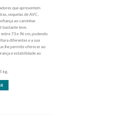
izadores que apresentem
iras, sequelas de AVC,
nfiança ao caminhar.
é bastante leve.
a entre 73 e 96 cm, podendo
ltura diferentes e a sua
que lhe permite oferecer ao
urança e estabilidade ao
5 kg.
ENSIVEL EM ALUMÍNIO
AR