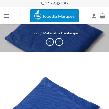
Skip
217 648 297
to
content
Início
/
Material de Fisioterapia